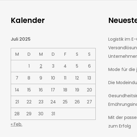
Kalender
Neueste
Juli 2025
Logistik im 
Versandlösu
M
D
M
D
F
S
S
Unternehmens
1
2
3
4
5
6
Mode für die
7
8
9
10
11
12
13
Die Modeindu
14
15
16
17
18
19
20
Gesundheitsi
21
22
23
24
25
26
27
Ernährungsind
28
29
30
31
Mit der pass
« Feb.
zum Erfolg