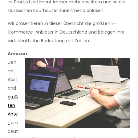
ihr Produktsortiment immer mehr erweitern und so die
klassischen Kaufhäuser zunehmend ablösen.
Wir präsentieren in dieser Übersicht die größten E-
Commerce-Anbieter in Deutschland und belegen ihre
wirtschaftliche Bedeutung mit Zahlen.
Amazon
Den
mit
Abst
and
größ
ten
Ante
il
am
deut