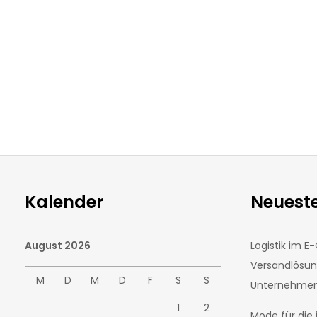
Kalender
Neueste
August 2026
Logistik im 
Versandlösu
M
D
M
D
F
S
S
Unternehmens
1
2
Mode für die