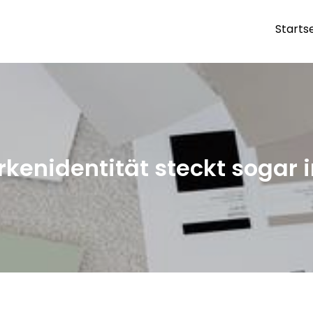
Starts
ranchen
rkenidentität steckt sogar i