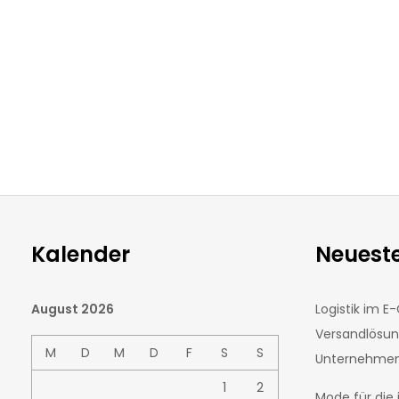
Kalender
Neueste
August 2026
Logistik im 
Versandlösu
M
D
M
D
F
S
S
Unternehmens
1
2
Mode für die