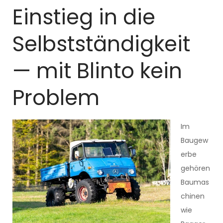
Einstieg in die
Selbstständigkeit
— mit Blinto kein
Problem
Im
Baugew
erbe
gehören
Baumas
chinen
wie